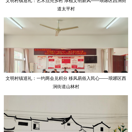
文明村镇巡礼：艺术点亮乡村 厚植文明新风——琅琊区西涧街
道太平村
文明村镇巡礼：一约两会兑积分 移风易俗入民心——琅琊区西
涧街道山林村