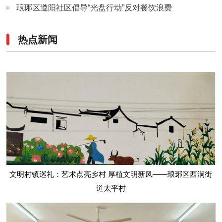
琅琊区遵阳社区倡导“光盘行动”反对餐饮浪费
热点新闻
文明村镇巡礼：艺术点亮乡村 厚植文明新风——琅琊区西涧街
道太平村