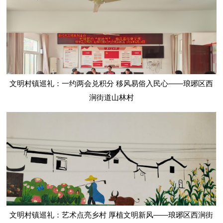
文明村镇巡礼：一约两会兑积分 移风易俗入民心——琅琊区西
涧街道山林村
文明村镇巡礼：艺术点亮乡村 厚植文明新风——琅琊区西涧街