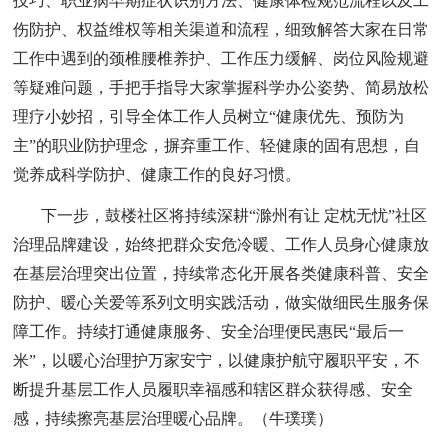
技巧、职业病早期症状识别方法、健康体检规范流程以及工
伤防护、权益维
权等
相关渠道和流程，细致解答大家在日常
工作中遇到的颈椎腰椎养护、工作压力缓解、岗位风险规避
等疑难问题，手把手指导大家掌握科学办公姿势、简易放松
理疗小妙招，引导全体工作人员树立
“健康优先、预防为
主”的职业防护理念，摒弃重工作、轻健康的固有思想，自
觉养成科学防护、健康工作的良好习惯。
下一步，鼓楼社区将持续深耕
“滁州有让 定枕无忧”社区
治理品牌建设，始终把群众安危冷暖、工作人员身心健康放
在基层治理突出位置，持续常态化开展各类健康科普、安全
防护、暖心关
爱等
系列文明实践活动，做实做细民生服务保
障工作。持续打通健康服务、安全治理便民惠民
“最后一
米”，以暖心治理护万家安宁，以健康护航守履职平安，不
断提升基层工作人员履职幸福感和辖区群众获得感、安全
感，持续擦亮基层治理暖心品牌。
（
牛璞璞）