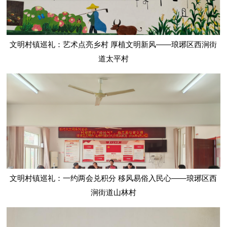
文明村镇巡礼：艺术点亮乡村 厚植文明新风——琅琊区西涧街
道太平村
文明村镇巡礼：一约两会兑积分 移风易俗入民心——琅琊区西
涧街道山林村