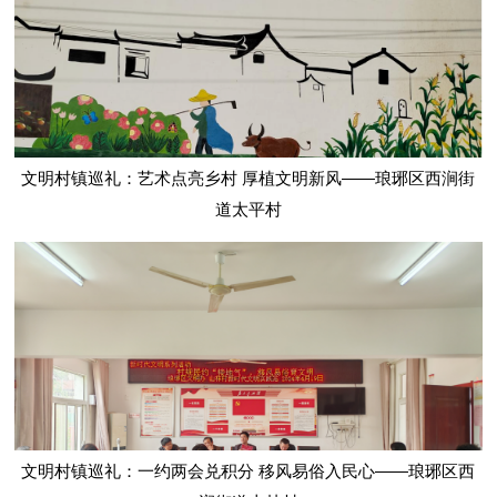
文明村镇巡礼：艺术点亮乡村 厚植文明新风——琅琊区西涧街
道太平村
文明村镇巡礼：一约两会兑积分 移风易俗入民心——琅琊区西