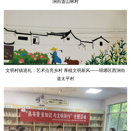
涧街道山林村
文明村镇巡礼：艺术点亮乡村 厚植文明新风——琅琊区西涧街
道太平村